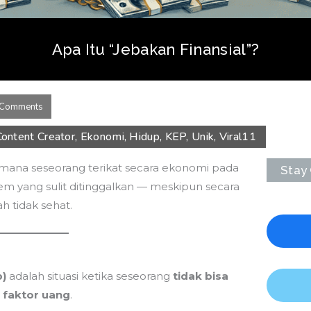
Apa Itu “Jebakan Finansial”?
 Comments
Content Creator
,
Ekonomi
,
Hidup
,
KEP
,
Unik
,
Viral
11
i mana seseorang terikat secara ekonomi pada
Stay
tem yang sulit ditinggalkan — meskipun secara
h tidak sehat.
l
p)
adalah situasi ketika seseorang
tidak bisa
 faktor uang
.