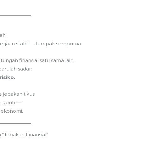
M
B
u
ah.
kerjaan stabil — tampak sempurna.
ungan finansial satu sama lain.
barulah sadar:
risiko.
 jebakan tikus:
T
n tubuh —
m
n ekonomi.
la
the
 “Jebakan Finansial”