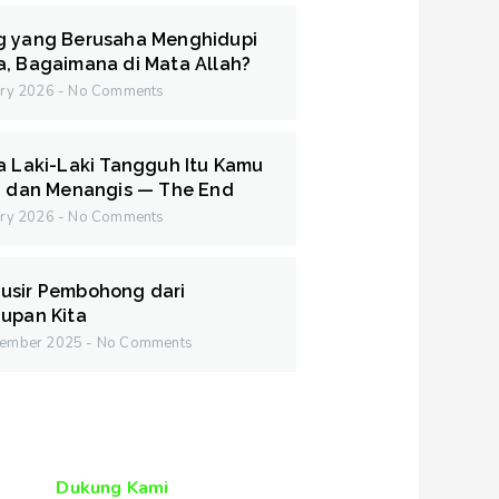
g yang Berusaha Menghidupi
, Bagaimana di Mata Allah?
ary 2026
No Comments
a Laki-Laki Tangguh Itu Kamu
i dan Menangis — The End
ary 2026
No Comments
usir Pembohong dari
upan Kita
cember 2025
No Comments
Dukung Kami