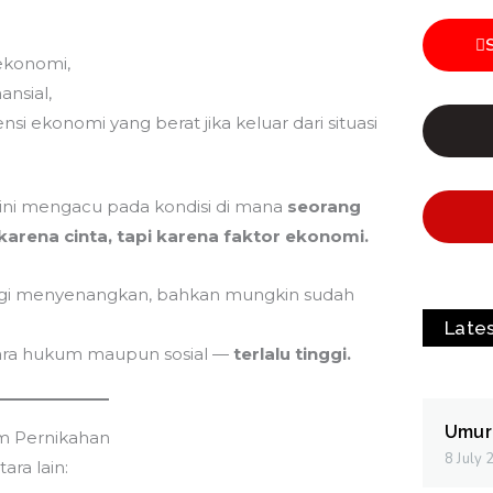
ekonomi,
ansial,
si ekonomi yang berat jika keluar dari situasi
ah ini mengacu pada kondisi di mana
seorang
karena cinta, tapi karena faktor ekonomi.
lagi menyenangkan, bahkan mungkin sudah
Late
ecara hukum maupun sosial —
terlalu tinggi.
Umur
am Pernikahan
8 July
ra lain: