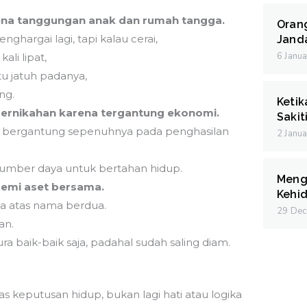
rena tanggungan anak dan rumah tangga.
Oran
enghargai lagi, tapi kalau cerai,
Janda
6 Janu
ali lipat,
u jatuh padanya,
ng.
Ketik
ri pernikahan karena tergantung ekonomi.
Sakit
dan bergantung sepenuhnya pada penghasilan
2 Janu
a sumber daya untuk bertahan hidup.
Meng
emi aset bersama.
Kehid
a atas nama berdua.
29 De
an.
a baik-baik saja, padahal sudah saling diam.
 keputusan hidup, bukan lagi hati atau logika