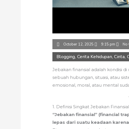
October 12, 2025
9:15 pm
No
Blogging
,
Cerita Kehidupan
,
Cinta
,
Jebakan finansial adalah kondisi d
sebuah hubungan, situasi, atau sis
emosional, moral, atau mental suda
1. Definisi Singkat Jebakan Finansia
“Jebakan finansial” (financial tra
lepas dari suatu keadaan karena