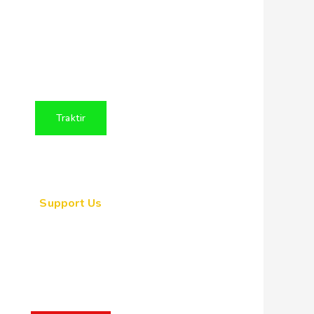
encerdaskan Kehidupan
angsa Indonesia dengan
membuat konten positif
ntuk Persatuan Indonesia
Traktir
Support Us
ogether, we can make a
eaningful impact, create
sting change, and unleash
 full potential of Indonesia