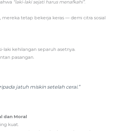
 bahwa
“laki-laki sejati harus menafkahi”
.
 mereka tetap bekerja keras — demi citra sosial
i-laki kehilangan separuh asetnya.
antan pasangan.
pada jatuh miskin setelah cerai.”
l dan Moral
ing kuat.