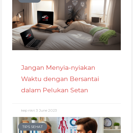
Jangan Menyia-nyiakan
Waktu dengan Bersantai
dalam Pelukan Setan
kep nkri
3 June 2023
TIPS SEHAT