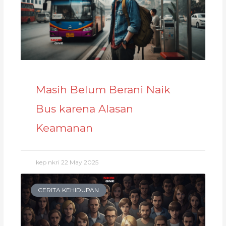
Masih Belum Berani Naik
Bus karena Alasan
Keamanan
kep nkri
22 May 2025
CERITA KEHIDUPAN