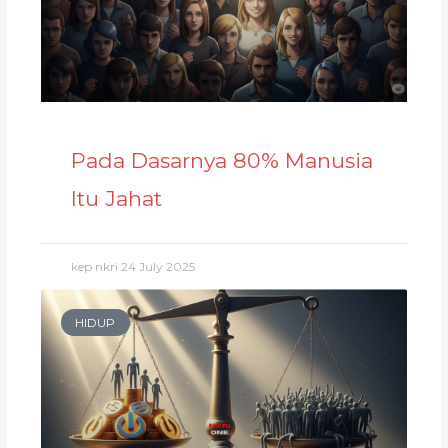
Pada Dasarnya 80% Manusia
Itu Jahat
kep nkri
24 July 2025
HIDUP