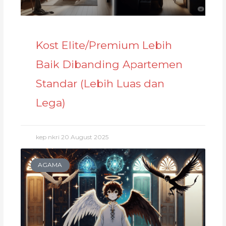
Kost Elite/Premium Lebih
Baik Dibanding Apartemen
Standar (Lebih Luas dan
Lega)
kep nkri
20 August 2025
AGAMA