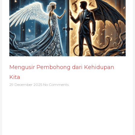
Mengusir Pembohong dari Kehidupan
Kita
29 December 2025
No Comments
Dukung Kami
Mencerdaskan Kehidupan Bangsa Indonesia