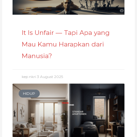
It Is Unfair — Tapi Apa yang
Mau Kamu Harapkan dari
Manusia?
kep nkri
3 August 2025
HIDUP