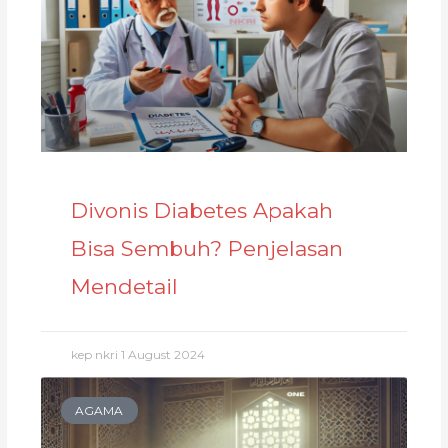
Divonis Diabetes Apakah
Bisa Sembuh? Penjelasan
Mendetail
kep nkri
1 August 2024
AGAMA