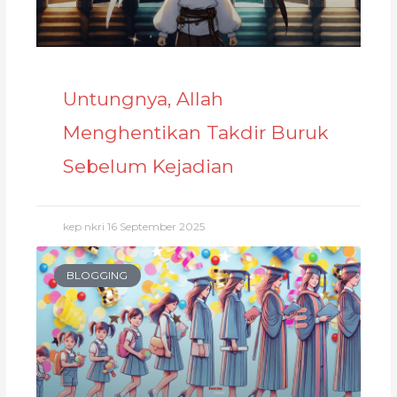
Untungnya, Allah
Menghentikan Takdir Buruk
Sebelum Kejadian
kep nkri
16 September 2025
BLOGGING