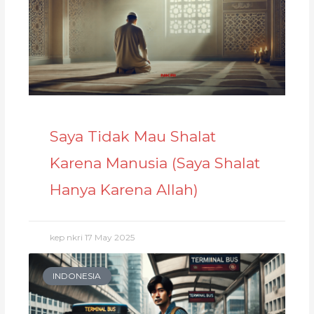
Saya Tidak Mau Shalat
Karena Manusia (Saya Shalat
Hanya Karena Allah)
kep nkri
17 May 2025
INDONESIA