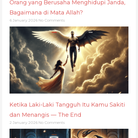
Orang yang Berusaha Menghidupi Janda,
Bagaimana di Mata Allah?
6 January 2026
No Comments
Ketika Laki-Laki Tangguh Itu Kamu Sakiti
dan Menangis — The End
2 January 2026
No Comments