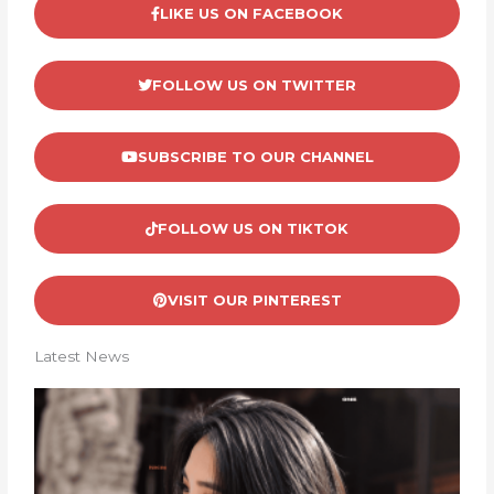
LIKE US ON FACEBOOK
FOLLOW US ON TWITTER
SUBSCRIBE TO OUR CHANNEL
FOLLOW US ON TIKTOK
VISIT OUR PINTEREST
Latest News