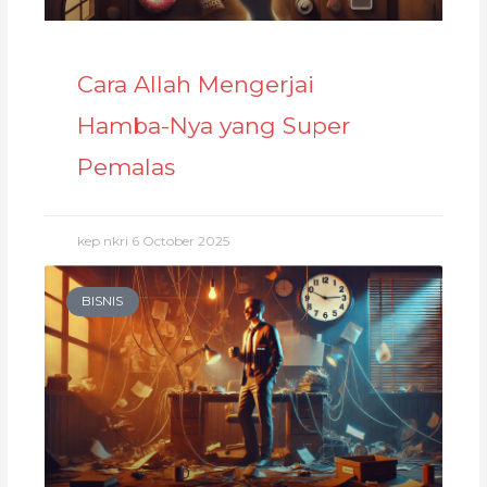
Cara Allah Mengerjai
Hamba-Nya yang Super
Pemalas
kep nkri
6 October 2025
BISNIS