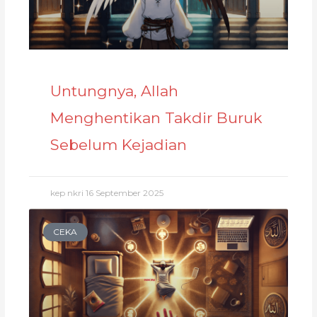
Untungnya, Allah
Menghentikan Takdir Buruk
Sebelum Kejadian
kep nkri
16 September 2025
CEKA