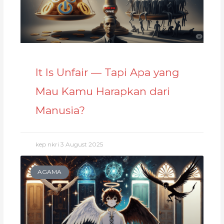
It Is Unfair — Tapi Apa yang
Mau Kamu Harapkan dari
Manusia?
kep nkri
3 August 2025
AGAMA