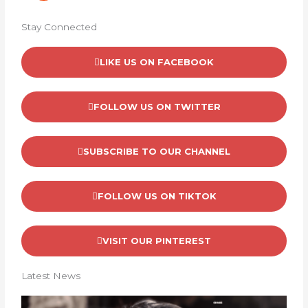
Stay Connected
LIKE US ON FACEBOOK
FOLLOW US ON TWITTER
SUBSCRIBE TO OUR CHANNEL
FOLLOW US ON TIKTOK
VISIT OUR PINTEREST
Latest News