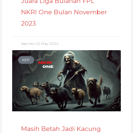
Juara Liga Bulanan FPL
NKRI One Bulan November
2023
kep nkri
22 May 2024
KEP
Masih Betah Jadi Kacung