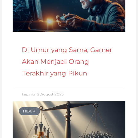
Di Umur yang Sama, Gamer
Akan Menjadi Orang
Terakhir yang Pikun
kep nkri
2 August 2025
HIDUP