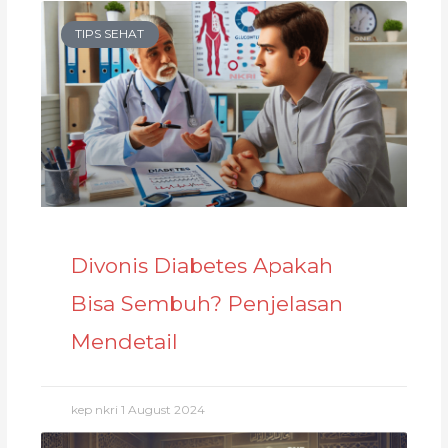
TIPS SEHAT
Divonis Diabetes Apakah
Bisa Sembuh? Penjelasan
Mendetail
kep nkri
1 August 2024