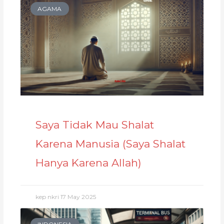
AGAMA
Saya Tidak Mau Shalat
Karena Manusia (Saya Shalat
Hanya Karena Allah)
kep nkri
17 May 2025