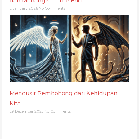
dan Menangis — The End
2 January 2026
No Comments
Mengusir Pembohong dari Kehidupan
Kita
29 December 2025
No Comments