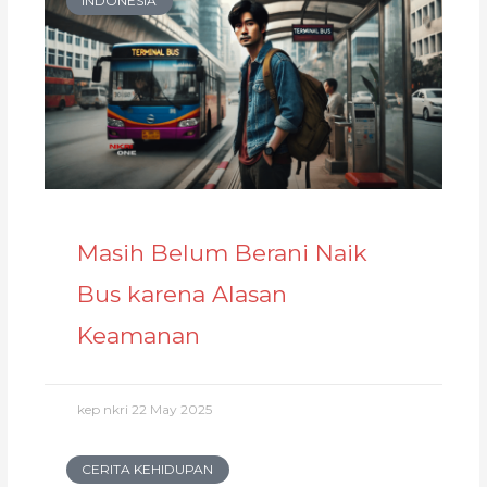
INDONESIA
Masih Belum Berani Naik
Bus karena Alasan
Keamanan
kep nkri
22 May 2025
CERITA KEHIDUPAN