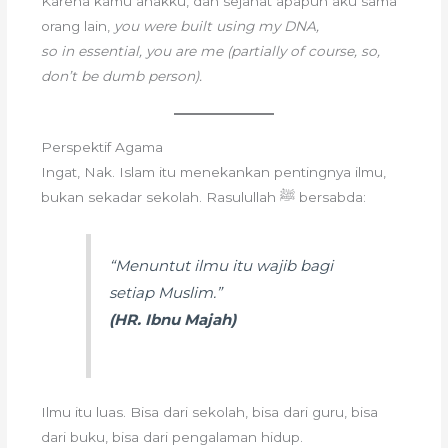
Karena kamu anakku, dan sejahat apapun aku sama
orang lain,
you were built using my DNA,
so in essential, you are me (partially of course, so,
don’t be dumb person).
Perspektif Agama
Ingat, Nak. Islam itu menekankan pentingnya ilmu,
bukan sekadar sekolah. Rasulullah ﷺ bersabda:
“
Menuntut ilmu itu wajib bagi
setiap Muslim
.”
(HR. Ibnu Majah)
Ilmu itu luas. Bisa dari sekolah, bisa dari guru, bisa
dari buku, bisa dari pengalaman hidup.