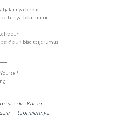
Support
al jalannya benar.
elap hanya bikin umur
al rapuh.
baik’ pun bisa terjerumus
Yourself
ng:
mu sendiri. Kamu
 saja — tapi jalannya