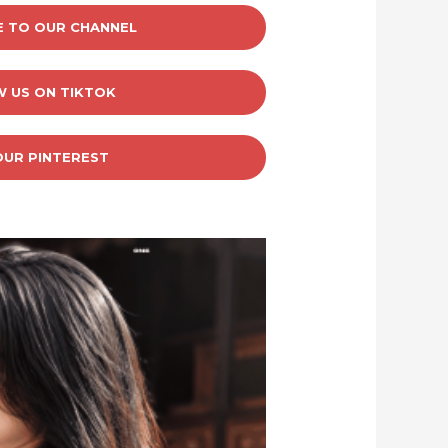
E TO OUR CHANNEL
 US ON TIKTOK
 OUR PINTEREST