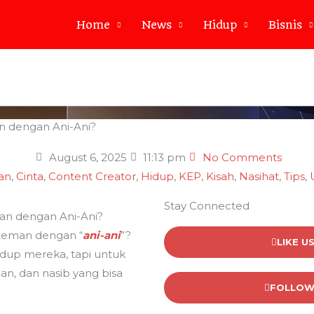
Home
News
Hidup
Bisnis
n dengan Ani-Ani?
August 6, 2025
11:13 pm
No Comments
an
,
Cinta
,
Content Creator
,
Hidup
,
KEP
,
Kisah
,
Nasihat
,
Tips
,
Stay Connected
an dengan Ani-Ani?
teman dengan “
ani-ani
”?
LIKE U
up mereka, tapi untuk
an, dan nasib yang bisa
FOLLOW