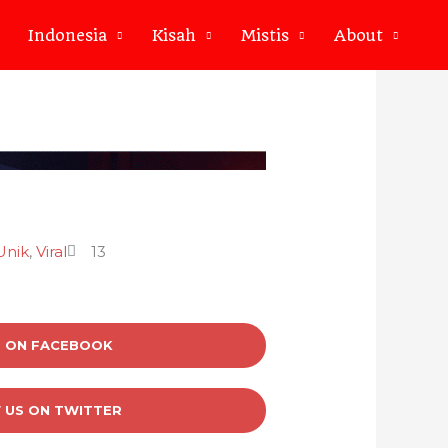
Indonesia
Kisah
Mistis
About
Unik
,
Viral
13
S ON FACEBOOK
 US ON TWITTER