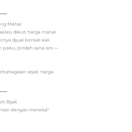
Dukung Kami
Mencerdaskan Kehidup
ling Mahal
membuat konten positi
selalu
diikuti harga mahal.
nya dijual berkali-kali.
Traktir
h palsu, pindah sana-sini —
ebahagiaan sejati: harga
Support Us
ih Bijak
Together, we can make
eman dengan mereka?
lasting change, and unle
Indonesia