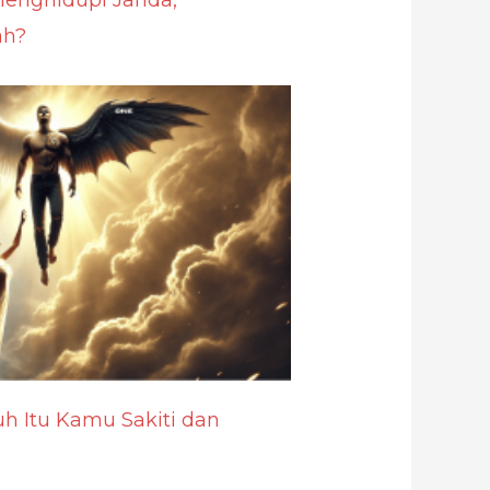
ah?
uh Itu Kamu Sakiti dan