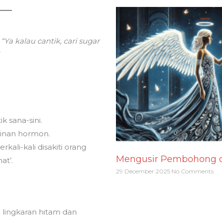
:
“Ya kalau cantik, cari sugar
k sana-sini.
inan hormon.
kali-kali disakiti orang
Mengusir Pembohong d
at’.
29 December 2025
No Comments
 lingkaran hitam dan