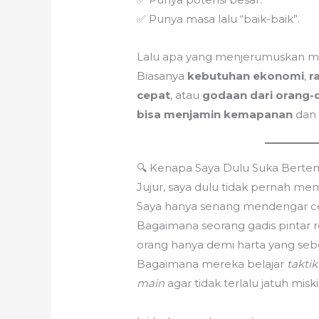
✅ Punya masa lalu “baik-baik”.
Lalu apa yang menjerumuskan m
Biasanya
kebutuhan ekonomi
,
r
cepat
, atau
godaan dari orang-
bisa menjamin kemapanan
dan 
🔍 Kenapa Saya Dulu Suka Bert
Jujur, saya dulu tidak pernah mem
Saya hanya senang mendengar ce
Bagaimana seorang gadis pintar r
orang hanya demi harta yang seb
Bagaimana mereka belajar
taktik
main
agar tidak terlalu jatuh misk