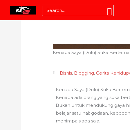
Skip
Search
to
for:
content
Kenapa Saya (Dulu) Suka Bertema
Bisnis
,
Blogging
,
Cerita Kehidup
Kenapa Saya (Dulu) Suka Bertem
Kenapa ada orang yang suka ber
Bukan untuk mendukung gaya hid
belajar satu hal: godaan, kebodoh
menimpa siapa saja.