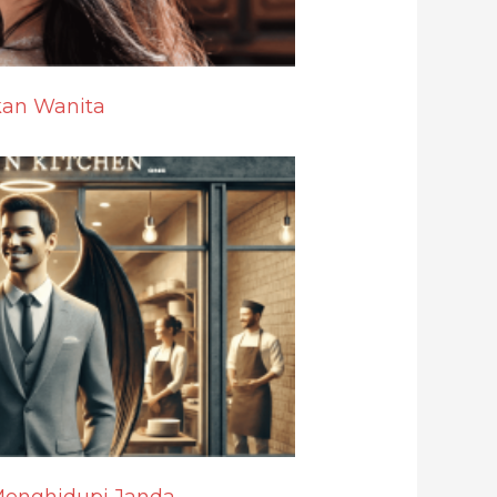
kan Wanita
enghidupi Janda,