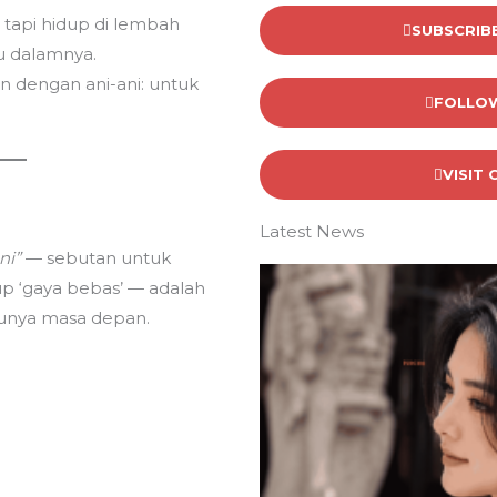
 tapi hidup di lembah
SUBSCRIB
u dalamnya.
an dengan ani-ani: untuk
FOLLOW
VISIT
Latest News
ni”
— sebutan untuk
up ‘gaya bebas’ — adalah
unya masa depan.