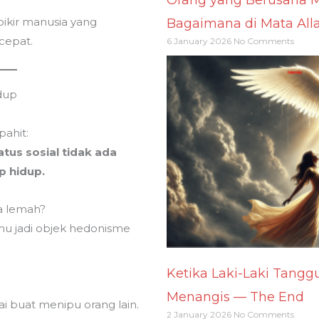
pikir manusia yang
Bagaimana di Mata All
cepat.
6 January 2026
No Comments
idup
ahit:
atus sosial tidak ada
p hidup.
a lemah?
mu jadi objek hedonisme
Ketika Laki-Laki Tangg
Menangis — The End
 buat menipu orang lain.
2 January 2026
No Comments