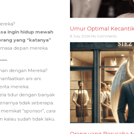
ereka?
Umur Optimal Kecanti
asa ingin hidup mewah
8 July 2026
No Comments
orang yang “katanya”
masa depan mereka.
eman dengan Mereka?
anfaatkan ani-ani.
rita mereka.
ela tidur dengan banyak
enarnya tidak seberapa.
memikat “sponsor”,
cara
in kalau sudah tidak laku.
Orang yang Berusaha M