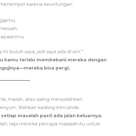
B
g menempel karena keuntungan.
u
gajimu.
n mewah.
ncapaianmu.
ini butuh saya, jadi saya ada di sini.”
au kamu terlalu membebani mereka dengan
ngujinya—mereka bisa pergi.
T
m
anik, marah, atau saling menyalahkan.
la
rsenyum. Bahkan kadang bercanda.
the
,
setiap masalah pasti ada jalan keluarnya.
h, tapi mereka percaya masalah itu untuk