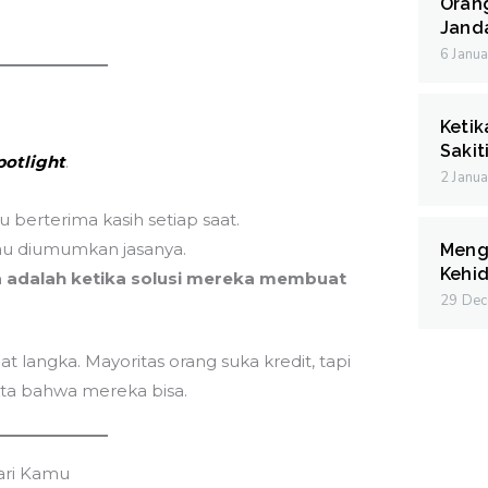
Oran
Janda
6 Janu
Ketik
Sakit
potlight
.
2 Janu
berterima kasih setiap saat.
tau diumumkan jasanya.
Meng
Kehid
 adalah ketika solusi mereka membuat
29 De
at langka. Mayoritas orang suka kredit, tapi
ta bahwa mereka bisa.
ari Kamu
M