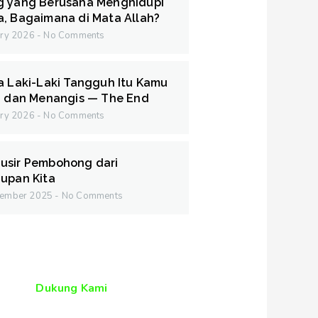
g yang Berusaha Menghidupi
, Bagaimana di Mata Allah?
ary 2026
No Comments
a Laki-Laki Tangguh Itu Kamu
i dan Menangis — The End
ary 2026
No Comments
usir Pembohong dari
upan Kita
cember 2025
No Comments
Dukung Kami
encerdaskan Kehidupan