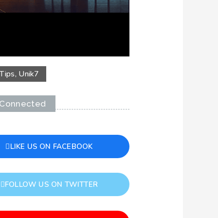
Tips
,
Unik
7
 Connected
LIKE US ON FACEBOOK
FOLLOW US ON TWITTER