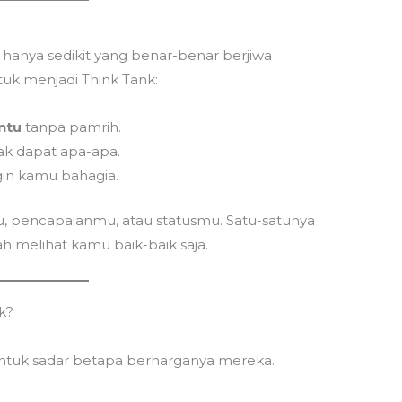
, hanya sedikit yang benar-benar berjiwa
uk menjadi Think Tank:
ntu
tanpa pamrih.
dak dapat apa-apa.
ngin kamu bahagia.
u, pencapaianmu, atau statusmu. Satu-satunya
melihat kamu baik-baik saja.
k?
ntuk sadar betapa berharganya mereka.