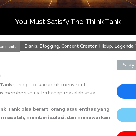
You Must Satisfy The Think Tank
Bisnis
,
Blogging
,
Content Creator
,
Hidup
,
Legenda
,
Comments
Stay
?
 Tank
sering dipakai untuk menyebut
 memberi solusi terhadap masalah sosial,
ink Tank bisa berarti orang atau entitas yang
masalah, memberi solusi, dan menawarkan