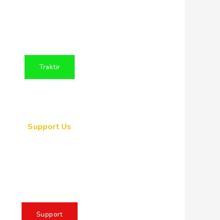
angsa Indonesia dengan
membuat konten positif
ntuk Persatuan Indonesia
Traktir
Support Us
ogether, we can make a
eaningful impact, create
sting change, and unleash
 full potential of Indonesia
Support