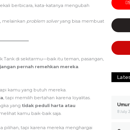
 sekali berbicara, kata-katanya mengubah
, melainkan
problem solver
yang bisa membuat
 Tank di sekitarmu—baik itu teman, pasangan,
jangan pernah remehkan mereka
.
Late
 tapi kamu yang butuh mereka.
ja
, tapi memilih bertahan karena loyalitas.
Umur
angka yang
tidak peduli harta atau
8 July
 melihat kamu baik-baik saja.
a pilihan, tapi karena mereka menghargai