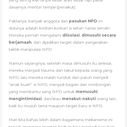
yang sering kali tanpa sadar atau sadar tapi pada
dasarnya
mental tempe
(penakut).
Faktanya, banyak anggota dari
pasukan NPD
ini
dulunya adalah korban-korban si setan narsis sendiri.
Mereka pernah mengalami
diisolasi
,
dimusuhi secara
berjamaah
, dan dijadikan target dalam pergerakan
taktik manipulasi NPD.
Namun sayangnya, setelah masa dimusuhi itu selesai,
mereka menjadi trauma dan takut kepada orang yang
NPD, lalu mereka malah tunduk dan patuh menjadi
“anak buah” si NPD, menjadi bagian dari rombongan
yang membantu sang NPD untuk
memusuhi
,
mengintimidasi
, dan/atau
menakut-nakuti
orang lain,
baik itu musuh lama maupun target baru si NPD.
Mari kita bahas lebih dalam bagaimana mekanisme ini
terjadi, mengapa mantan korban bisa menjadi pasukan