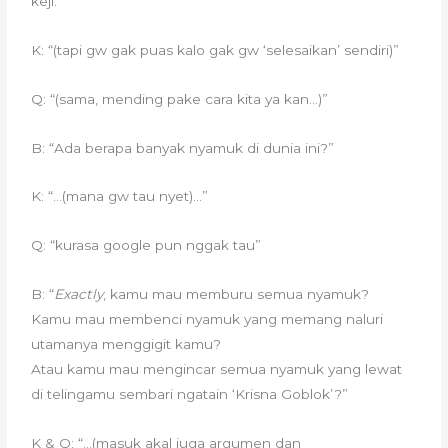
keji.”
K: “(tapi gw gak puas kalo gak gw ‘selesaikan’ sendiri)”
Q: “(sama, mending pake cara kita ya kan…)”
B: “Ada berapa banyak nyamuk di dunia ini?”
K: “…(mana gw tau nyet)…”
Q: “kurasa google pun nggak tau”
B: “
Exactly
, kamu mau memburu semua nyamuk?
Kamu mau membenci nyamuk yang memang naluri
utamanya menggigit kamu?
Atau kamu mau mengincar semua nyamuk yang lewat
di telingamu sembari ngatain ‘Krisna Goblok’?”
K & Q: “…(masuk akal juga argumen dan