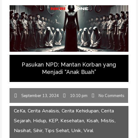
Pasukan NPD: Mantan Korban yang
Menjadi “Anak Buah”
September 13, 2024
10:10 pm
No Comments
CeKa
,
Cerita Analisis
,
Cerita Kehidupan
,
Cerita
Sejarah
,
Hidup
,
KEP
,
Kesehatan
,
Kisah
,
Mistis
,
Nasihat
,
Sihir
,
Tips Sehat
,
Unik
,
Viral