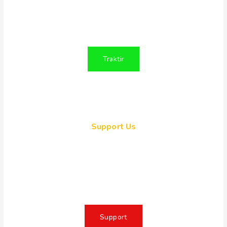
Indonesia dengan membuat konten
positif untuk Persatuan Indonesia
Traktir
Support Us
Together, we can make a
meaningful impact, create lasting
change, and unleash the full
potential of Indonesia
Support